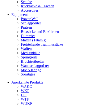
Schuhe
Rucksäcke & Taschen
Accessoires
Equipment
Power Wall
Schlagpolster
Pratzen
Boxsäcke und Boxbirnen
Dummies
Matten (Tatamis)
Freistehende Trainingssäcke
Waffen
Medizinbälle
Springseile
Bruchtestbretter
Wandschlagpolster
MMA Käfige
Sonstiges
Anerkannte Produkte
WAKO
WKF
ITF
WTF
WUKF