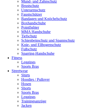
Mund- und Zahnschutz
Brustschutz
Unterarmschutz
Faustschützer
Bandagen und Knöchelschutz
Boxhandschuhe
Pointfighter
MMA Handschuhe
Tiefschutz
Schienbeinschutz und Spannschutz
Knie- und Ellbogenschutz
Fußschutz
Sparring-Handschuhe
Fitness
Leggings
Sports Bras
Streetwear
Shirts
Hoodies / Pullover
Hosen
Shorts
Sports Bras
Leggings
Trainingsanzüge
Jacken