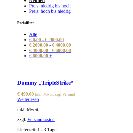
Neuheit
Preis: niedrig bis hoch
Preis: hoch bis niedrig
Preisfilter
Alle
€
0,00
-
€
2000,00
€
2000,00
-
€
4000,00
€
4000,00
-
€
6000,00
€
6000,00
+
Dummy „TripleStrike“
€
499,00
inkl. MwSt. zzgl Versand
Weiterlesen
inkl. MwSt.
zzgl.
Versandkosten
Lieferzeit:
1 - 3 Tage