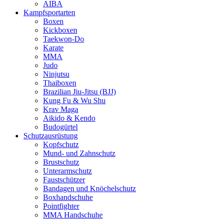
AIBA
Kampfsportarten
Boxen
Kickboxen
Taekwon-Do
Karate
MMA
Judo
Ninjutsu
Thaiboxen
Brazilian Jiu-Jitsu (BJJ)
Kung Fu & Wu Shu
Krav Maga
Aikido & Kendo
Budogürtel
Schutzausrüstung
Kopfschutz
Mund- und Zahnschutz
Brustschutz
Unterarmschutz
Faustschützer
Bandagen und Knöchelschutz
Boxhandschuhe
Pointfighter
MMA Handschuhe