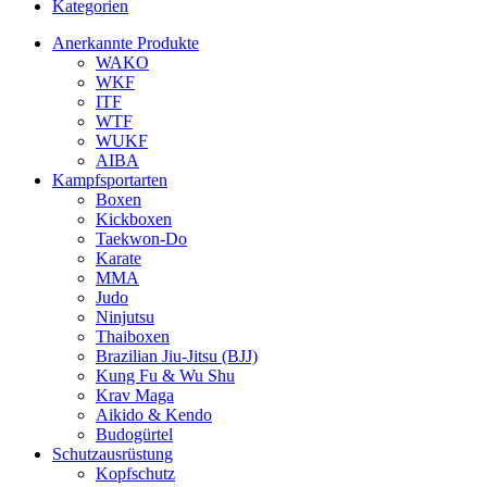
Kategorien
Anerkannte Produkte
WAKO
WKF
ITF
WTF
WUKF
AIBA
Kampfsportarten
Boxen
Kickboxen
Taekwon-Do
Karate
MMA
Judo
Ninjutsu
Thaiboxen
Brazilian Jiu-Jitsu (BJJ)
Kung Fu & Wu Shu
Krav Maga
Aikido & Kendo
Budogürtel
Schutzausrüstung
Kopfschutz