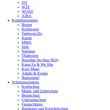
ITF
WTF
WUKF
AIBA
Kampfsportarten
Boxen
Kickboxen
Taekwon-Do
Karate
MMA
Judo
Ninjutsu
Thaiboxen
Brazilian Jiu-Jitsu (BJJ)
Kung Fu & Wu Shu
Krav Maga
Aikido & Kendo
Budogürtel
Schutzausrüstung
Kopfschutz
Mund- und Zahnschutz
Brustschutz
Unterarmschutz
Faustschützer
Bandagen und Knöchelschutz