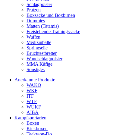
Schlagpolster
Pratzen
Boxsäcke und Boxbirnen
Dummies
Matten (Tatamis)
Freistehende Trainingssäcke
Waffen
Medizinbälle
Springseile
Bruchtestbretter
Wandschlagpolster
MMA Käfige
Sonstiges
Anerkannte Produkte
WAKO
WKF
ITF
WTF
WUKF
AIBA
Kampfsportarten
Boxen
Kickboxen
Taekwon-Do