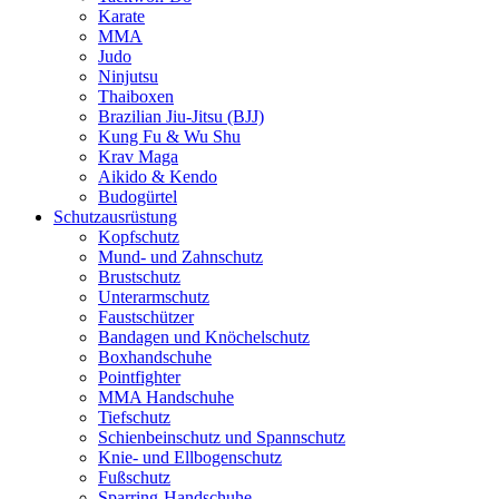
Karate
MMA
Judo
Ninjutsu
Thaiboxen
Brazilian Jiu-Jitsu (BJJ)
Kung Fu & Wu Shu
Krav Maga
Aikido & Kendo
Budogürtel
Schutzausrüstung
Kopfschutz
Mund- und Zahnschutz
Brustschutz
Unterarmschutz
Faustschützer
Bandagen und Knöchelschutz
Boxhandschuhe
Pointfighter
MMA Handschuhe
Tiefschutz
Schienbeinschutz und Spannschutz
Knie- und Ellbogenschutz
Fußschutz
Sparring-Handschuhe