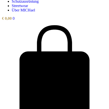
Schutzausrüstung
Streetwear
Über MICHael
€
0,00
0