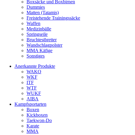
Boxsäcke und Boxbirnen
Dummies
Matten (Tatamis)
Freistehende Trainingssäcke
Waffen
Medizinbälle
Springseile
Bruchtestbretter
Wandschlagpolster
MMA Käfige
Sonstiges
Anerkannte Produkte
WAKO
WKF
ITF
WTF
WUKF
AIBA
Kampfsportarten
Boxen
Kickboxen
Taekwon-Do
Karate
MMA