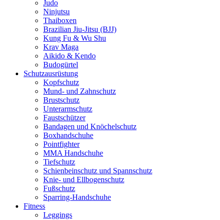
Judo
Ninjutsu
Thaiboxen
Brazilian Jiu-Jitsu (BJJ)
Kung Fu & Wu Shu
Krav Maga
Aikido & Kendo
Budogürtel
Schutzausrüstung
Kopfschutz
Mund- und Zahnschutz
Brustschutz
Unterarmschutz
Faustschützer
Bandagen und Knöchelschutz
Boxhandschuhe
Pointfighter
MMA Handschuhe
Tiefschutz
Schienbeinschutz und Spannschutz
Knie- und Ellbogenschutz
Fußschutz
Sparring-Handschuhe
Fitness
Leggings