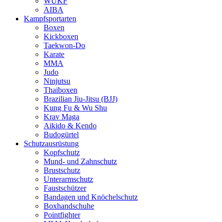
WUKF
AIBA
Kampfsportarten
Boxen
Kickboxen
Taekwon-Do
Karate
MMA
Judo
Ninjutsu
Thaiboxen
Brazilian Jiu-Jitsu (BJJ)
Kung Fu & Wu Shu
Krav Maga
Aikido & Kendo
Budogürtel
Schutzausrüstung
Kopfschutz
Mund- und Zahnschutz
Brustschutz
Unterarmschutz
Faustschützer
Bandagen und Knöchelschutz
Boxhandschuhe
Pointfighter