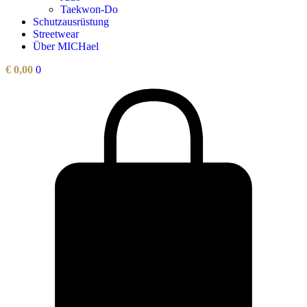
Taekwon-Do
Schutzausrüstung
Streetwear
Über MICHael
€
0,00
0