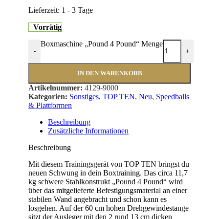
Lieferzeit:
1 - 3 Tage
Vorrätig
Boxmaschine „Pound 4 Pound“ Menge
-
+
IN DEN WARENKORB
Artikelnummer:
4129-9000
Kategorien:
Sonstiges
,
TOP TEN
,
Neu
,
Speedballs
& Plattformen
Beschreibung
Zusätzliche Informationen
Beschreibung
Mit diesem Trainingsgerät von TOP TEN bringst du
neuen Schwung in dein Boxtraining. Das circa 11,7
kg schwere Stahlkonstrukt „Pound 4 Pound“ wird
über das mitgelieferte Befestigungsmaterial an einer
stabilen Wand angebracht und schon kann es
losgehen. Auf der 60 cm hohen Drehgewindestange
sitzt der Ausleger mit den 2 rund 13 cm dicken