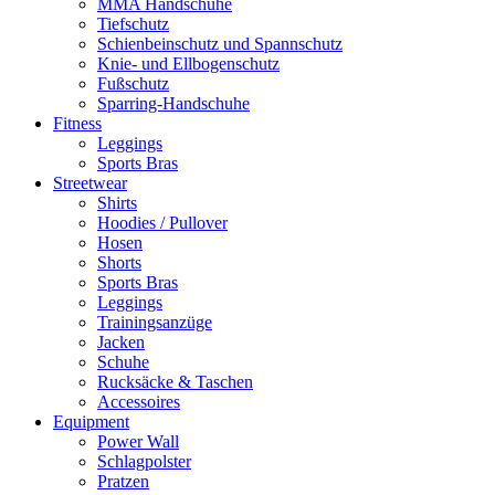
MMA Handschuhe
Tiefschutz
Schienbeinschutz und Spannschutz
Knie- und Ellbogenschutz
Fußschutz
Sparring-Handschuhe
Fitness
Leggings
Sports Bras
Streetwear
Shirts
Hoodies / Pullover
Hosen
Shorts
Sports Bras
Leggings
Trainingsanzüge
Jacken
Schuhe
Rucksäcke & Taschen
Accessoires
Equipment
Power Wall
Schlagpolster
Pratzen