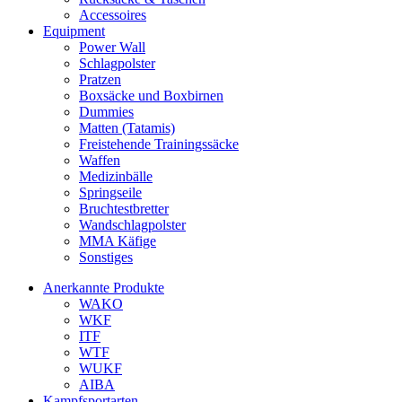
Accessoires
Equipment
Power Wall
Schlagpolster
Pratzen
Boxsäcke und Boxbirnen
Dummies
Matten (Tatamis)
Freistehende Trainingssäcke
Waffen
Medizinbälle
Springseile
Bruchtestbretter
Wandschlagpolster
MMA Käfige
Sonstiges
Anerkannte Produkte
WAKO
WKF
ITF
WTF
WUKF
AIBA
Kampfsportarten