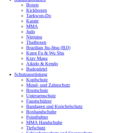
Boxen
Kickboxen
Taekwon-Do
Karate
MMA
Judo
Ninjutsu
Thaiboxen
Brazilian Jiu-Jitsu (BJJ)
Kung Fu & Wu Shu
Krav Maga
Aikido & Kendo
Budogürtel
Schutzausrüstung
Kopfschutz
Mund- und Zahnschutz
Brustschutz
Unterarmschutz
Faustschützer
Bandagen und Knöchelschutz
Boxhandschuhe
Pointfighter
MMA Handschuhe
Tiefschutz