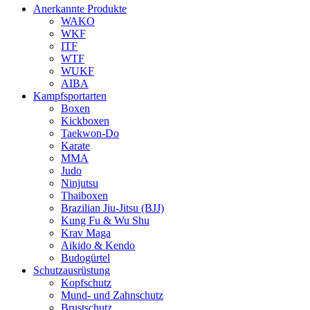
Anerkannte Produkte
WAKO
WKF
ITF
WTF
WUKF
AIBA
Kampfsportarten
Boxen
Kickboxen
Taekwon-Do
Karate
MMA
Judo
Ninjutsu
Thaiboxen
Brazilian Jiu-Jitsu (BJJ)
Kung Fu & Wu Shu
Krav Maga
Aikido & Kendo
Budogürtel
Schutzausrüstung
Kopfschutz
Mund- und Zahnschutz
Brustschutz