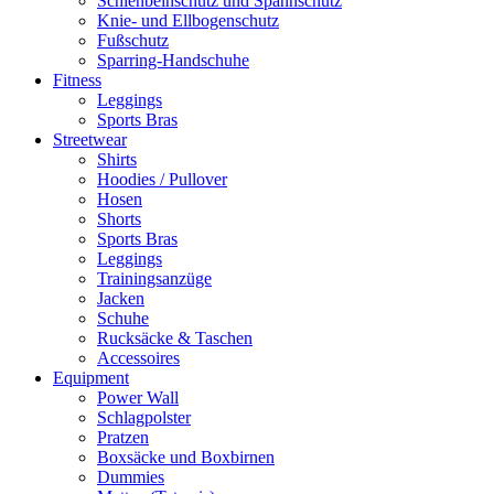
Schienbeinschutz und Spannschutz
Knie- und Ellbogenschutz
Fußschutz
Sparring-Handschuhe
Fitness
Leggings
Sports Bras
Streetwear
Shirts
Hoodies / Pullover
Hosen
Shorts
Sports Bras
Leggings
Trainingsanzüge
Jacken
Schuhe
Rucksäcke & Taschen
Accessoires
Equipment
Power Wall
Schlagpolster
Pratzen
Boxsäcke und Boxbirnen
Dummies