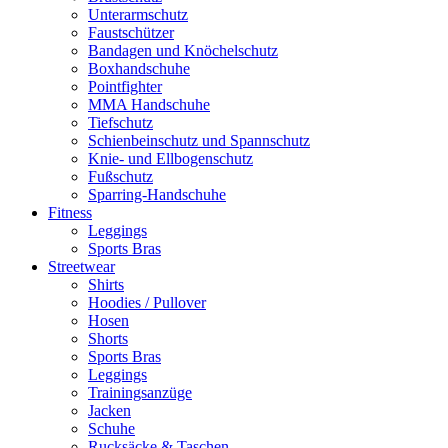
Unterarmschutz
Faustschützer
Bandagen und Knöchelschutz
Boxhandschuhe
Pointfighter
MMA Handschuhe
Tiefschutz
Schienbeinschutz und Spannschutz
Knie- und Ellbogenschutz
Fußschutz
Sparring-Handschuhe
Fitness
Leggings
Sports Bras
Streetwear
Shirts
Hoodies / Pullover
Hosen
Shorts
Sports Bras
Leggings
Trainingsanzüge
Jacken
Schuhe
Rucksäcke & Taschen