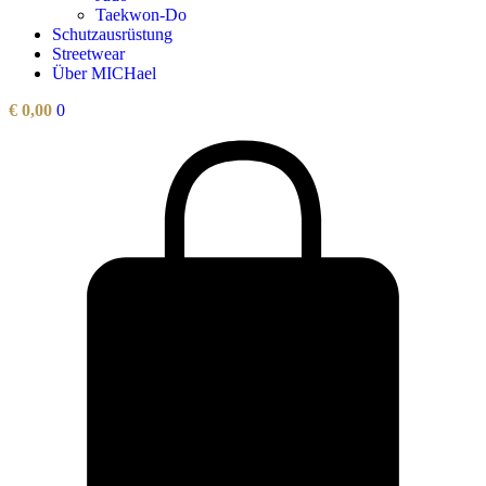
Taekwon-Do
Schutzausrüstung
Streetwear
Über MICHael
€
0,00
0