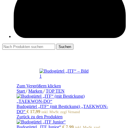
Suchen
Zum Vergrößern klicken
Start
/
Marken
/
TOP TEN
Budogürtel „ITF“ (mit Bestickung) „TAEKWON-
DO“
€
17,99
inkl. MwSt. zzgl Versand
Zurück zu den Produkten
Budogürtel „ITF Junior“
€
7,99
inkl. MwSt. zzgl