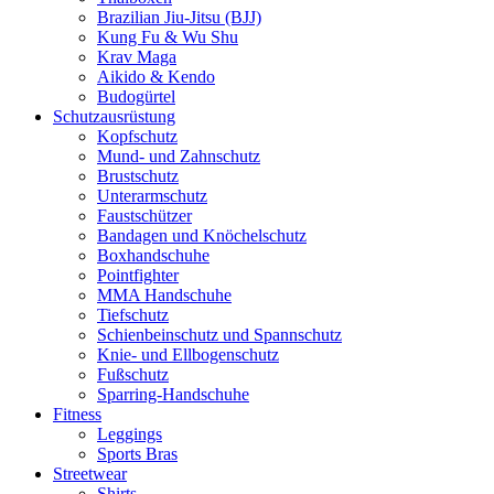
Brazilian Jiu-Jitsu (BJJ)
Kung Fu & Wu Shu
Krav Maga
Aikido & Kendo
Budogürtel
Schutzausrüstung
Kopfschutz
Mund- und Zahnschutz
Brustschutz
Unterarmschutz
Faustschützer
Bandagen und Knöchelschutz
Boxhandschuhe
Pointfighter
MMA Handschuhe
Tiefschutz
Schienbeinschutz und Spannschutz
Knie- und Ellbogenschutz
Fußschutz
Sparring-Handschuhe
Fitness
Leggings
Sports Bras
Streetwear
Shirts