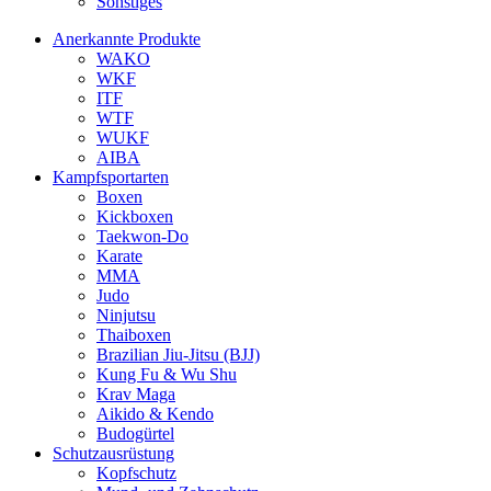
Sonstiges
Anerkannte Produkte
WAKO
WKF
ITF
WTF
WUKF
AIBA
Kampfsportarten
Boxen
Kickboxen
Taekwon-Do
Karate
MMA
Judo
Ninjutsu
Thaiboxen
Brazilian Jiu-Jitsu (BJJ)
Kung Fu & Wu Shu
Krav Maga
Aikido & Kendo
Budogürtel
Schutzausrüstung
Kopfschutz