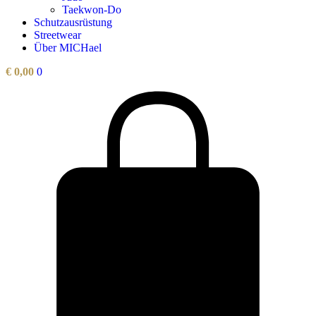
Taekwon-Do
Schutzausrüstung
Streetwear
Über MICHael
€
0,00
0