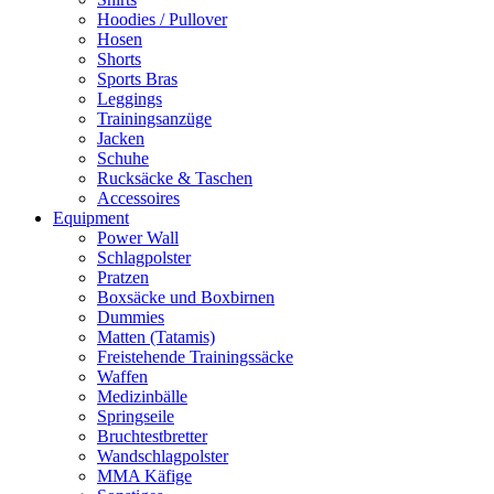
Hoodies / Pullover
Hosen
Shorts
Sports Bras
Leggings
Trainingsanzüge
Jacken
Schuhe
Rucksäcke & Taschen
Accessoires
Equipment
Power Wall
Schlagpolster
Pratzen
Boxsäcke und Boxbirnen
Dummies
Matten (Tatamis)
Freistehende Trainingssäcke
Waffen
Medizinbälle
Springseile
Bruchtestbretter
Wandschlagpolster
MMA Käfige