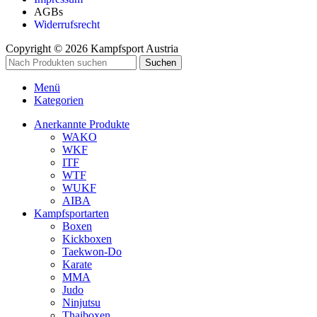
AGBs
Widerrufsrecht
Copyright © 2026 Kampfsport Austria
Suchen
Menü
Kategorien
Anerkannte Produkte
WAKO
WKF
ITF
WTF
WUKF
AIBA
Kampfsportarten
Boxen
Kickboxen
Taekwon-Do
Karate
MMA
Judo
Ninjutsu
Thaiboxen