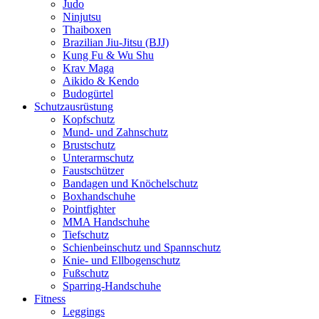
Judo
Ninjutsu
Thaiboxen
Brazilian Jiu-Jitsu (BJJ)
Kung Fu & Wu Shu
Krav Maga
Aikido & Kendo
Budogürtel
Schutzausrüstung
Kopfschutz
Mund- und Zahnschutz
Brustschutz
Unterarmschutz
Faustschützer
Bandagen und Knöchelschutz
Boxhandschuhe
Pointfighter
MMA Handschuhe
Tiefschutz
Schienbeinschutz und Spannschutz
Knie- und Ellbogenschutz
Fußschutz
Sparring-Handschuhe
Fitness
Leggings