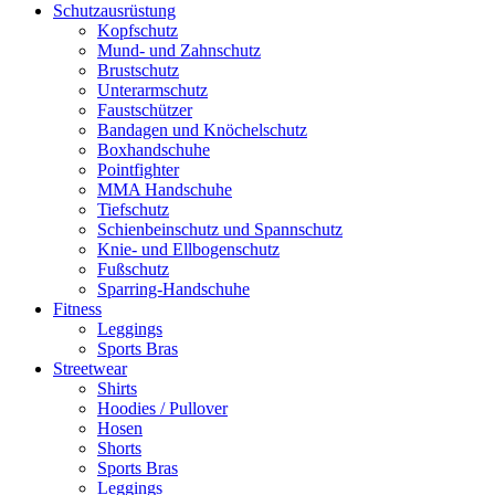
Schutzausrüstung
Kopfschutz
Mund- und Zahnschutz
Brustschutz
Unterarmschutz
Faustschützer
Bandagen und Knöchelschutz
Boxhandschuhe
Pointfighter
MMA Handschuhe
Tiefschutz
Schienbeinschutz und Spannschutz
Knie- und Ellbogenschutz
Fußschutz
Sparring-Handschuhe
Fitness
Leggings
Sports Bras
Streetwear
Shirts
Hoodies / Pullover
Hosen
Shorts
Sports Bras
Leggings