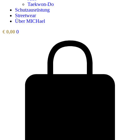
Taekwon-Do
Schutzausrüstung
Streetwear
Über MICHael
€
0,00
0