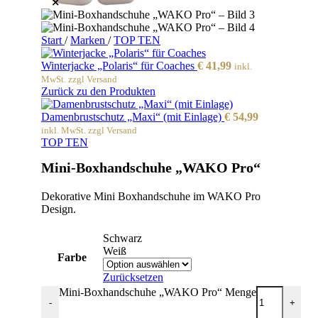
Start
/
Marken
/
TOP TEN
Winterjacke „Polaris“ für Coaches
€
41,99
inkl.
MwSt. zzgl Versand
Zurück zu den Produkten
Damenbrustschutz „Maxi“ (mit Einlage)
€
54,99
inkl. MwSt. zzgl Versand
TOP TEN
Mini-Boxhandschuhe „WAKO Pro“
Dekorative Mini Boxhandschuhe im WAKO Pro
Design.
Schwarz
Weiß
Farbe
Zurücksetzen
Mini-Boxhandschuhe „WAKO Pro“ Menge
-
+