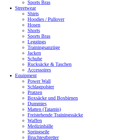
Sports Bras
Streetwear
Shirts
Hoodies / Pullover
Hosen
Shorts
Sports Bras
Leggings
Trainingsanzüge
Jacken
Schuhe
Rucksäcke & Taschen
Accessoires
Equipment
Power Wall
Schlagpolster
Pratzen
Boxsäcke und Boxbirnen
Dummies
Matten (Tatamis)
Freistehende Trainingssäcke
Waffen
Medizinbälle
Springseile
Bruchtestbretter