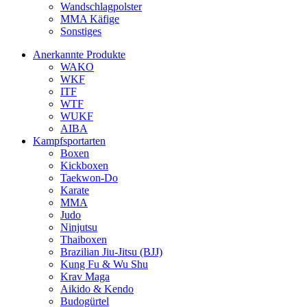
Wandschlagpolster
MMA Käfige
Sonstiges
Anerkannte Produkte
WAKO
WKF
ITF
WTF
WUKF
AIBA
Kampfsportarten
Boxen
Kickboxen
Taekwon-Do
Karate
MMA
Judo
Ninjutsu
Thaiboxen
Brazilian Jiu-Jitsu (BJJ)
Kung Fu & Wu Shu
Krav Maga
Aikido & Kendo
Budogürtel