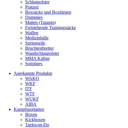
Schlagpolster
Pratzen
Boxsäcke und Boxbirnen
Dummies
Matten (Tatamis)
Freistehende Trainingssäcke
Waffen
Medizinbälle
Springseile
Bruchtestbretter
Wandschlagpolster
MMA Käfige
Sonstiges
Anerkannte Produkte
WAKO
WKF
ITF
WTF
WUKF
AIBA
Kampfsportarten
Boxen
Kickboxen
Taekwon-Do