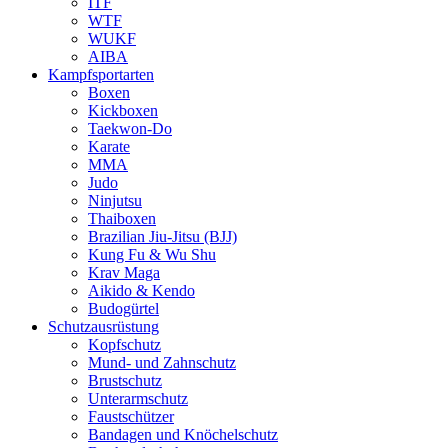
ITF
WTF
WUKF
AIBA
Kampfsportarten
Boxen
Kickboxen
Taekwon-Do
Karate
MMA
Judo
Ninjutsu
Thaiboxen
Brazilian Jiu-Jitsu (BJJ)
Kung Fu & Wu Shu
Krav Maga
Aikido & Kendo
Budogürtel
Schutzausrüstung
Kopfschutz
Mund- und Zahnschutz
Brustschutz
Unterarmschutz
Faustschützer
Bandagen und Knöchelschutz