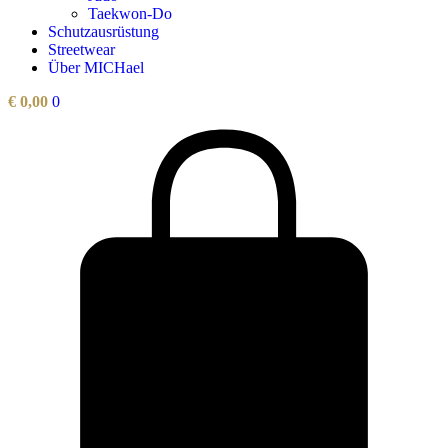
Taekwon-Do
Schutzausrüstung
Streetwear
Über MICHael
€
0,00
0