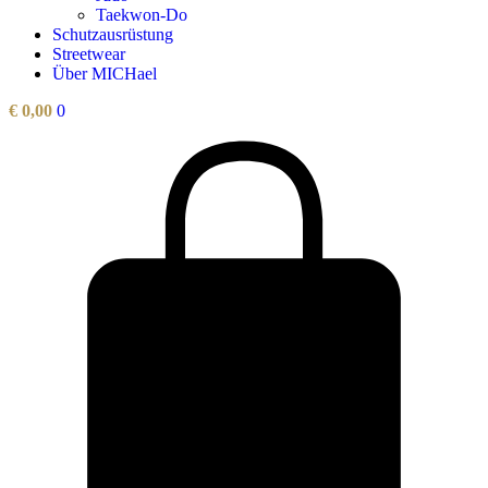
Taekwon-Do
Schutzausrüstung
Streetwear
Über MICHael
€
0,00
0