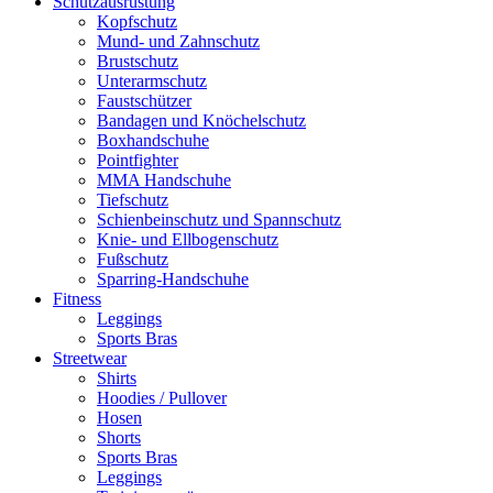
Schutzausrüstung
Kopfschutz
Mund- und Zahnschutz
Brustschutz
Unterarmschutz
Faustschützer
Bandagen und Knöchelschutz
Boxhandschuhe
Pointfighter
MMA Handschuhe
Tiefschutz
Schienbeinschutz und Spannschutz
Knie- und Ellbogenschutz
Fußschutz
Sparring-Handschuhe
Fitness
Leggings
Sports Bras
Streetwear
Shirts
Hoodies / Pullover
Hosen
Shorts
Sports Bras
Leggings