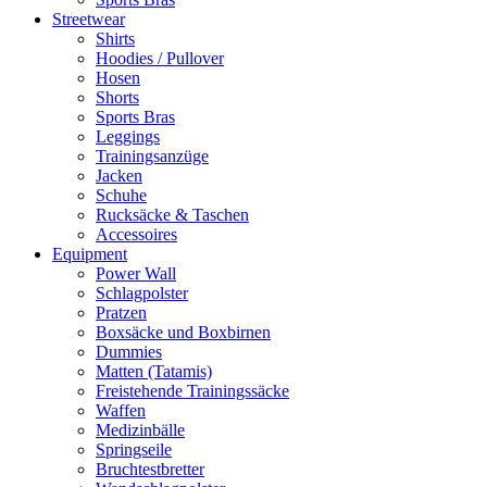
Streetwear
Shirts
Hoodies / Pullover
Hosen
Shorts
Sports Bras
Leggings
Trainingsanzüge
Jacken
Schuhe
Rucksäcke & Taschen
Accessoires
Equipment
Power Wall
Schlagpolster
Pratzen
Boxsäcke und Boxbirnen
Dummies
Matten (Tatamis)
Freistehende Trainingssäcke
Waffen
Medizinbälle
Springseile
Bruchtestbretter