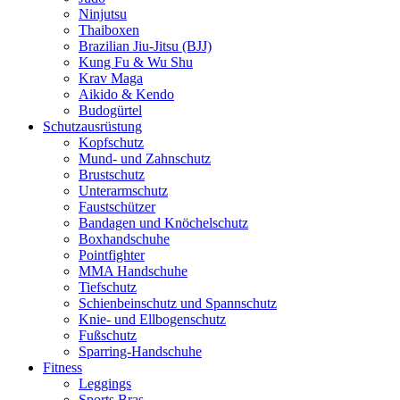
Ninjutsu
Thaiboxen
Brazilian Jiu-Jitsu (BJJ)
Kung Fu & Wu Shu
Krav Maga
Aikido & Kendo
Budogürtel
Schutzausrüstung
Kopfschutz
Mund- und Zahnschutz
Brustschutz
Unterarmschutz
Faustschützer
Bandagen und Knöchelschutz
Boxhandschuhe
Pointfighter
MMA Handschuhe
Tiefschutz
Schienbeinschutz und Spannschutz
Knie- und Ellbogenschutz
Fußschutz
Sparring-Handschuhe
Fitness
Leggings
Sports Bras