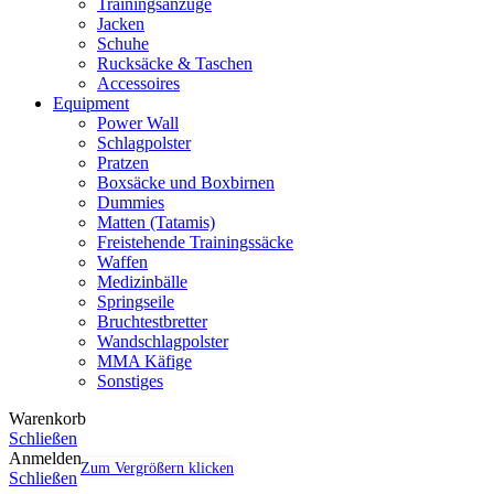
Trainingsanzüge
Jacken
Schuhe
Rucksäcke & Taschen
Accessoires
Equipment
Power Wall
Schlagpolster
Pratzen
Boxsäcke und Boxbirnen
Dummies
Matten (Tatamis)
Freistehende Trainingssäcke
Waffen
Medizinbälle
Springseile
Bruchtestbretter
Wandschlagpolster
MMA Käfige
Sonstiges
Warenkorb
Schließen
Anmelden
Zum Vergrößern klicken
Schließen