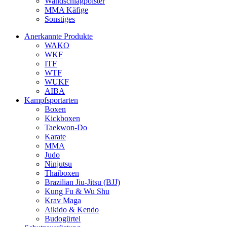
Wandschlagpolster
MMA Käfige
Sonstiges
Anerkannte Produkte
WAKO
WKF
ITF
WTF
WUKF
AIBA
Kampfsportarten
Boxen
Kickboxen
Taekwon-Do
Karate
MMA
Judo
Ninjutsu
Thaiboxen
Brazilian Jiu-Jitsu (BJJ)
Kung Fu & Wu Shu
Krav Maga
Aikido & Kendo
Budogürtel