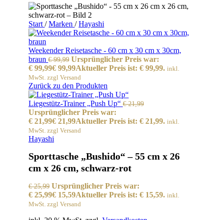
Start
/
Marken
/
Hayashi
Weekender Reisetasche - 60 cm x 30 cm x 30cm,
braun
Ursprünglicher Preis war:
€
99,99
€ 99,99
€
99,99
Aktueller Preis ist: € 99,99.
inkl.
MwSt. zzgl Versand
Zurück zu den Produkten
Liegestütz-Trainer „Push Up“
€
21,99
Ursprünglicher Preis war:
€ 21,99
€
21,99
Aktueller Preis ist: € 21,99.
inkl.
MwSt. zzgl Versand
Hayashi
Sporttasche „Bushido“ – 55 cm x 26
cm x 26 cm, schwarz-rot
Ursprünglicher Preis war:
€
25,99
€ 25,99
€
15,59
Aktueller Preis ist: € 15,59.
inkl.
MwSt. zzgl Versand