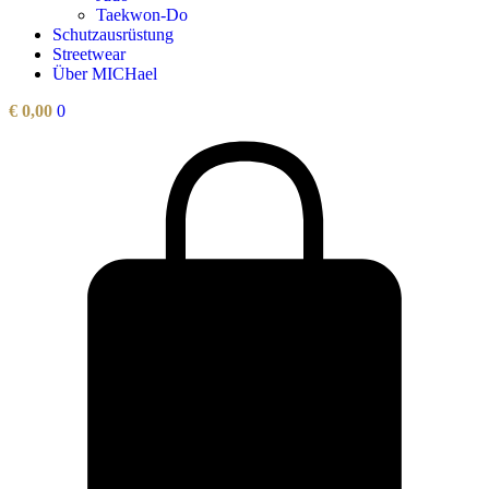
Taekwon-Do
Schutzausrüstung
Streetwear
Über MICHael
€
0,00
0