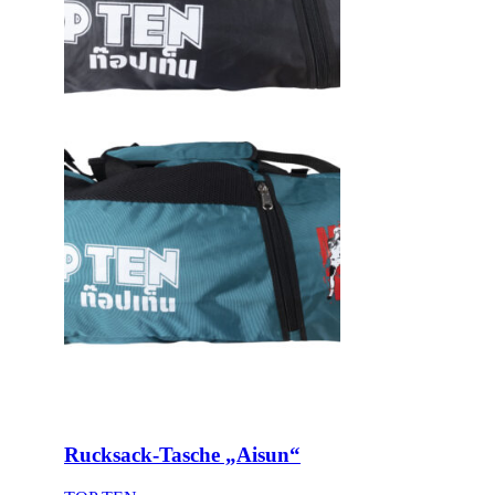
Rucksack-Tasche „Aisun“