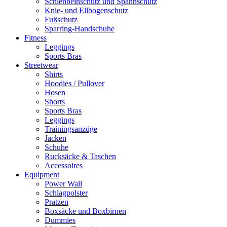
Schienbeinschutz und Spannschutz
Knie- und Ellbogenschutz
Fußschutz
Sparring-Handschuhe
Fitness
Leggings
Sports Bras
Streetwear
Shirts
Hoodies / Pullover
Hosen
Shorts
Sports Bras
Leggings
Trainingsanzüge
Jacken
Schuhe
Rucksäcke & Taschen
Accessoires
Equipment
Power Wall
Schlagpolster
Pratzen
Boxsäcke und Boxbirnen
Dummies