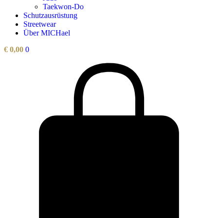
Taekwon-Do
Schutzausrüstung
Streetwear
Über MICHael
€
0,00
0