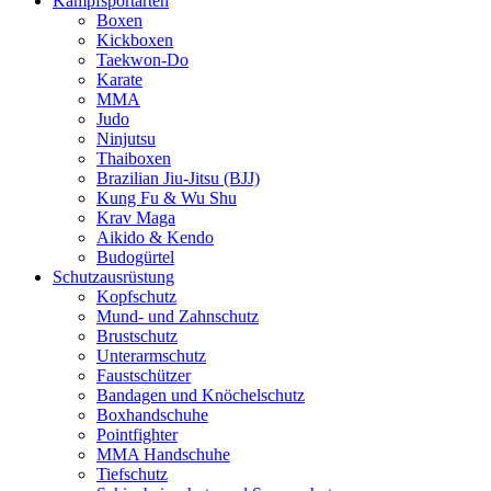
Kampfsportarten
Boxen
Kickboxen
Taekwon-Do
Karate
MMA
Judo
Ninjutsu
Thaiboxen
Brazilian Jiu-Jitsu (BJJ)
Kung Fu & Wu Shu
Krav Maga
Aikido & Kendo
Budogürtel
Schutzausrüstung
Kopfschutz
Mund- und Zahnschutz
Brustschutz
Unterarmschutz
Faustschützer
Bandagen und Knöchelschutz
Boxhandschuhe
Pointfighter
MMA Handschuhe
Tiefschutz