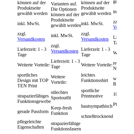
gewählt w
können auf der
können auf der
Varianten auf.
Produktseite
Produktseite
Die Optionen
inkl. MwSt
gewählt werden
gewählt werden
können auf der
Produktseite
zzgl.
inkl. MwSt.
inkl. MwSt.
gewählt werden
Versandko
zzgl.
zzgl.
inkl. MwSt.
Lieferzeit:
Versandkosten
Versandkosten
Tage
zzgl.
Lieferzeit:
1 - 3
Lieferzeit:
1 - 3
Versandkosten
Weitere Vor
Tage
Tage
Lieferzeit:
1 - 3
reibungsa
Weiterte Vorteile:
Weitere Vorteile:
Tage
Nähte
sportliches
leichtes
Weitere
weicher
Design mit TOP
Funktionsshirt
Vorteile:
Rundhalsau
TEN Print
sportliche
stilechtes
100 % Ba
strapazierfähiges
Printmotive
Sportoutfit
Funktionsgewebe
Pflegeleich
hautsympathisch
Keep-fresh
gerade Passform
Funktion
schnelltrocknend
pflegeleichte
strapazierfähige
Eigenschaften
Funktionsfasern