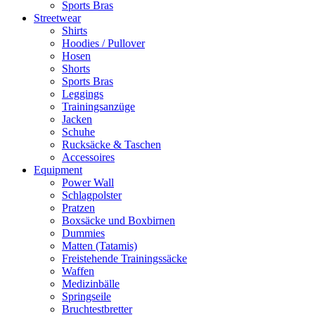
Sports Bras
Streetwear
Shirts
Hoodies / Pullover
Hosen
Shorts
Sports Bras
Leggings
Trainingsanzüge
Jacken
Schuhe
Rucksäcke & Taschen
Accessoires
Equipment
Power Wall
Schlagpolster
Pratzen
Boxsäcke und Boxbirnen
Dummies
Matten (Tatamis)
Freistehende Trainingssäcke
Waffen
Medizinbälle
Springseile
Bruchtestbretter