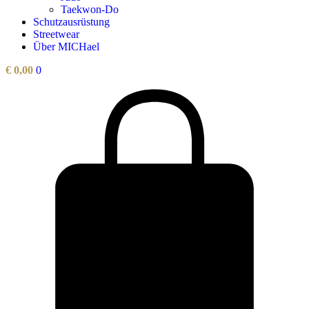
Taekwon-Do
Schutzausrüstung
Streetwear
Über MICHael
€
0,00
0