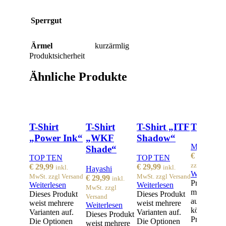
Sperrgut
Ärmel
kurzärmlig
Produktsicherheit
Ähnliche Produkte
T-Shirt
T-Shirt
T-Shirt „ITF
T-Shirt
„Power Ink“
„WKF
Shadow“
Manus
Shade“
€
25,99
ink
TOP TEN
TOP TEN
zzgl Versand
€
29,99
€
29,99
inkl.
inkl.
Hayashi
Weiterlese
MwSt. zzgl Versand
MwSt. zzgl Versand
€
29,99
inkl.
Produkt we
Weiterlesen
Weiterlesen
MwSt. zzgl
mehrere Va
Dieses Produkt
Dieses Produkt
Versand
auf. Die O
weist mehrere
weist mehrere
Weiterlesen
können auf
Varianten auf.
Varianten auf.
Dieses Produkt
Produktsei
Die Optionen
Die Optionen
weist mehrere