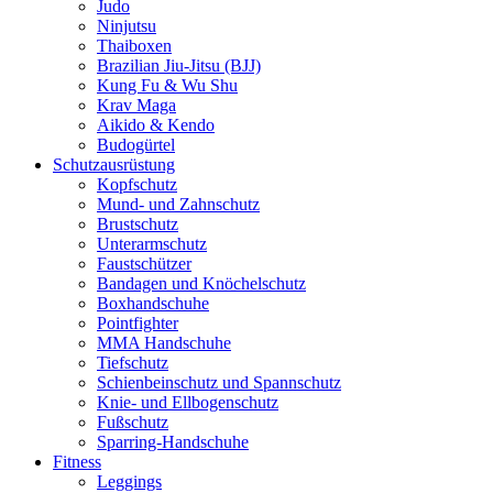
Judo
Ninjutsu
Thaiboxen
Brazilian Jiu-Jitsu (BJJ)
Kung Fu & Wu Shu
Krav Maga
Aikido & Kendo
Budogürtel
Schutzausrüstung
Kopfschutz
Mund- und Zahnschutz
Brustschutz
Unterarmschutz
Faustschützer
Bandagen und Knöchelschutz
Boxhandschuhe
Pointfighter
MMA Handschuhe
Tiefschutz
Schienbeinschutz und Spannschutz
Knie- und Ellbogenschutz
Fußschutz
Sparring-Handschuhe
Fitness
Leggings