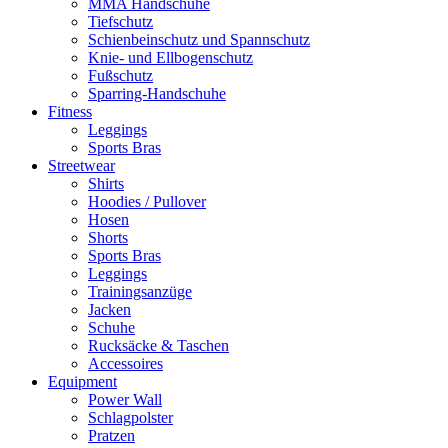
MMA Handschuhe
Tiefschutz
Schienbeinschutz und Spannschutz
Knie- und Ellbogenschutz
Fußschutz
Sparring-Handschuhe
Fitness
Leggings
Sports Bras
Streetwear
Shirts
Hoodies / Pullover
Hosen
Shorts
Sports Bras
Leggings
Trainingsanzüge
Jacken
Schuhe
Rucksäcke & Taschen
Accessoires
Equipment
Power Wall
Schlagpolster
Pratzen