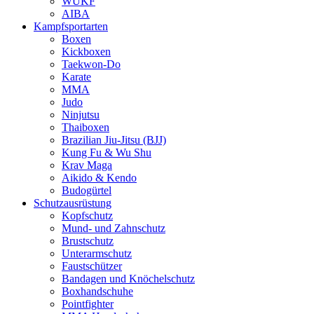
WUKF
AIBA
Kampfsportarten
Boxen
Kickboxen
Taekwon-Do
Karate
MMA
Judo
Ninjutsu
Thaiboxen
Brazilian Jiu-Jitsu (BJJ)
Kung Fu & Wu Shu
Krav Maga
Aikido & Kendo
Budogürtel
Schutzausrüstung
Kopfschutz
Mund- und Zahnschutz
Brustschutz
Unterarmschutz
Faustschützer
Bandagen und Knöchelschutz
Boxhandschuhe
Pointfighter