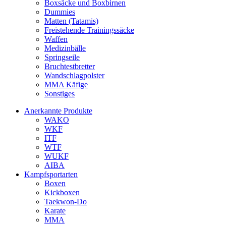
Boxsäcke und Boxbirnen
Dummies
Matten (Tatamis)
Freistehende Trainingssäcke
Waffen
Medizinbälle
Springseile
Bruchtestbretter
Wandschlagpolster
MMA Käfige
Sonstiges
Anerkannte Produkte
WAKO
WKF
ITF
WTF
WUKF
AIBA
Kampfsportarten
Boxen
Kickboxen
Taekwon-Do
Karate
MMA