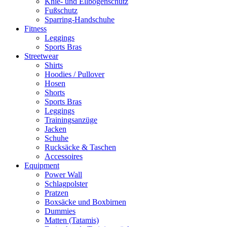
Knie- und Ellbogenschutz
Fußschutz
Sparring-Handschuhe
Fitness
Leggings
Sports Bras
Streetwear
Shirts
Hoodies / Pullover
Hosen
Shorts
Sports Bras
Leggings
Trainingsanzüge
Jacken
Schuhe
Rucksäcke & Taschen
Accessoires
Equipment
Power Wall
Schlagpolster
Pratzen
Boxsäcke und Boxbirnen
Dummies
Matten (Tatamis)