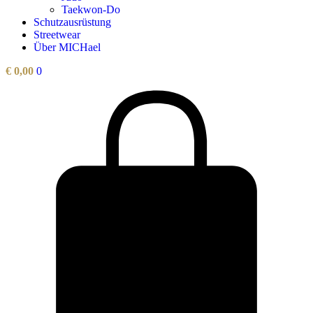
Taekwon-Do
Schutzausrüstung
Streetwear
Über MICHael
€
0,00
0