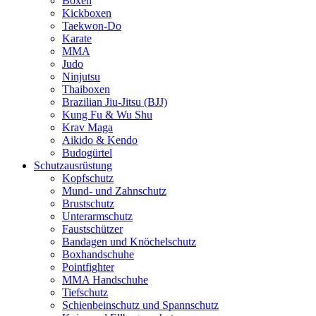
Boxen
Kickboxen
Taekwon-Do
Karate
MMA
Judo
Ninjutsu
Thaiboxen
Brazilian Jiu-Jitsu (BJJ)
Kung Fu & Wu Shu
Krav Maga
Aikido & Kendo
Budogürtel
Schutzausrüstung
Kopfschutz
Mund- und Zahnschutz
Brustschutz
Unterarmschutz
Faustschützer
Bandagen und Knöchelschutz
Boxhandschuhe
Pointfighter
MMA Handschuhe
Tiefschutz
Schienbeinschutz und Spannschutz