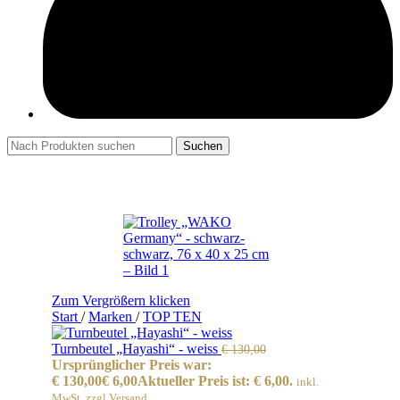
Suchen
Zum Vergrößern klicken
Start
/
Marken
/
TOP TEN
Turnbeutel „Hayashi“ - weiss
€
130,00
Ursprünglicher Preis war:
€ 130,00
€
6,00
Aktueller Preis ist: € 6,00.
inkl.
MwSt. zzgl Versand