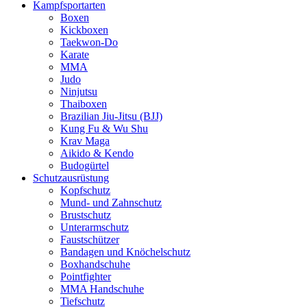
Kampfsportarten
Boxen
Kickboxen
Taekwon-Do
Karate
MMA
Judo
Ninjutsu
Thaiboxen
Brazilian Jiu-Jitsu (BJJ)
Kung Fu & Wu Shu
Krav Maga
Aikido & Kendo
Budogürtel
Schutzausrüstung
Kopfschutz
Mund- und Zahnschutz
Brustschutz
Unterarmschutz
Faustschützer
Bandagen und Knöchelschutz
Boxhandschuhe
Pointfighter
MMA Handschuhe
Tiefschutz