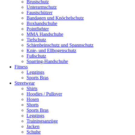
Brustschutz
Unterarmschutz
Faustschützer
Bandagen und Knöchelschutz
Boxhandschuhe
Pointfighter
MMA Handschuhe
Tiefschutz
Schienbeinschutz und Spannschutz
Knie- und Ellbogenschutz
Fußschutz
Sparring-Handschuhe
Fitness
Leggings
Sports Bras
Streetwear
Shirts
Hoodies / Pullover
Hosen
Shorts
Sports Bras
Leggings
Trainingsanzüge
Jacken
Schuhe