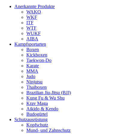
Anerkannte Produkte
WAKO
WKF
ITF
WTF
WUKF
AIBA
Kampfsportarten
Boxen
Kickboxen
Taekwon-Do
Karate
MMA
Judo
Ninjutsu
Thaiboxen
Brazilian Jiu-Jitsu (BJJ)
Kung Fu & Wu Shu
Krav Maga
Aikido & Kendo
Budogürtel
Schutzausrüstung
Kopfschutz
Mund- und Zahnschutz