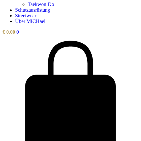
Taekwon-Do
Schutzausrüstung
Streetwear
Über MICHael
€
0,00
0