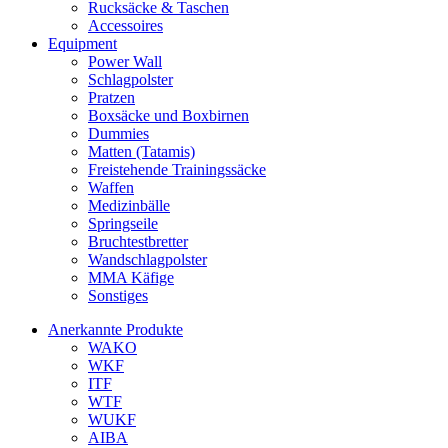
Rucksäcke & Taschen
Accessoires
Equipment
Power Wall
Schlagpolster
Pratzen
Boxsäcke und Boxbirnen
Dummies
Matten (Tatamis)
Freistehende Trainingssäcke
Waffen
Medizinbälle
Springseile
Bruchtestbretter
Wandschlagpolster
MMA Käfige
Sonstiges
Anerkannte Produkte
WAKO
WKF
ITF
WTF
WUKF
AIBA