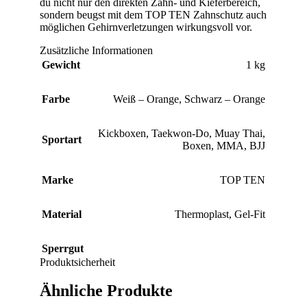
du nicht nur den direkten Zahn- und Kieferbereich,
sondern beugst mit dem TOP TEN Zahnschutz auch
möglichen Gehirnverletzungen wirkungsvoll vor.
Zusätzliche Informationen
Gewicht
1 kg
Farbe
Weiß – Orange
,
Schwarz – Orange
Kickboxen
,
Taekwon-Do
,
Muay Thai
,
Sportart
Boxen
,
MMA
,
BJJ
Marke
TOP TEN
Material
Thermoplast
,
Gel-Fit
Sperrgut
Produktsicherheit
Ähnliche Produkte