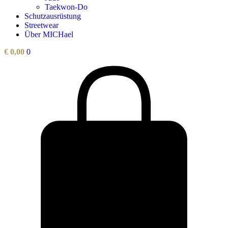
Taekwon-Do
Schutzausrüstung
Streetwear
Über MICHael
€
0,00
0