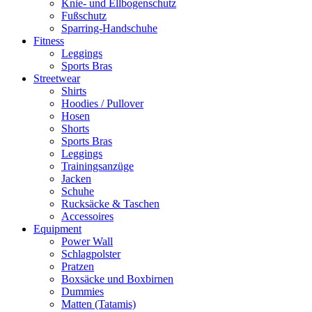
Knie- und Ellbogenschutz
Fußschutz
Sparring-Handschuhe
Fitness
Leggings
Sports Bras
Streetwear
Shirts
Hoodies / Pullover
Hosen
Shorts
Sports Bras
Leggings
Trainingsanzüge
Jacken
Schuhe
Rucksäcke & Taschen
Accessoires
Equipment
Power Wall
Schlagpolster
Pratzen
Boxsäcke und Boxbirnen
Dummies
Matten (Tatamis)