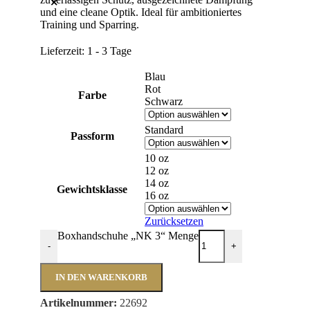
und eine cleane Optik. Ideal für ambitioniertes
Training und Sparring.
Lieferzeit:
1 - 3 Tage
Blau
Rot
Farbe
Schwarz
Standard
Passform
10 oz
12 oz
14 oz
Gewichtsklasse
16 oz
Zurücksetzen
Boxhandschuhe „NK 3“ Menge
-
+
IN DEN WARENKORB
Artikelnummer:
22692