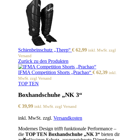
Schienbeinschutz „Theep“
€
62,99
inkl. MwSt. zzgl
Versand
Zurück zu den Produkten
IFMA Competition Shorts „Prachao“
€
62,39
inkl.
MwSt. zzgl Versand
TOP TEN
Boxhandschuhe „NK 3“
€
39,99
inkl. MwSt. zzgl Versand
inkl. MwSt.
zzgl.
Versandkosten
Modernes Design trifft funktionale Performance –
die
TOP TEN Boxhandschuhe „NK 3“
bieten dir
zuverlässigen Schutz, ausgezeichnete Dämpfung