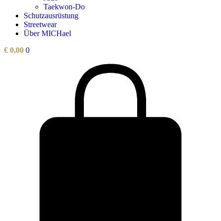
Taekwon-Do
Schutzausrüstung
Streetwear
Über MICHael
€
0,00
0