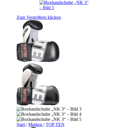
Zum Vergrößern klicken
Start
/
Marken
/
TOP TEN