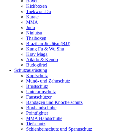
Boxen
Kickboxen
Taekwon-Do
Karate
MMA
Judo
Ninjutsu
Thaiboxen
Brazilian Jiu-Jitsu (BJJ)
Kung Fu & Wu Shu
Krav Maga
Aikido & Kendo
Budogürtel
Schutzausrüstung
Kopfschutz
Mund- und Zahnschutz
Brustschutz
Unterarmschutz
Faustschützer
Bandagen und Knöchelschutz
Boxhandschuhe
Pointfighter
MMA Handschuhe
Tiefschutz
Schienbeinschutz und Spannschutz