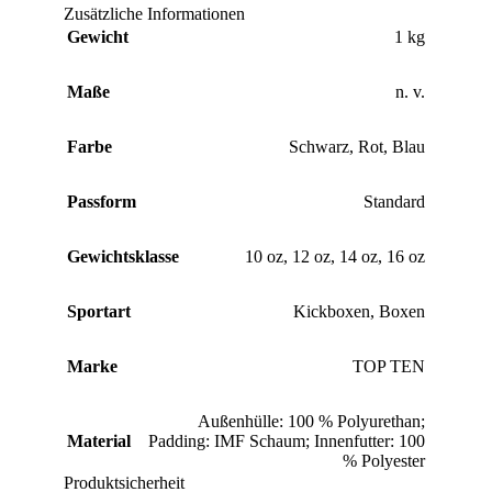
Zusätzliche Informationen
Gewicht
1 kg
Maße
n. v.
Farbe
Schwarz
,
Rot
,
Blau
Passform
Standard
Gewichtsklasse
10 oz
,
12 oz
,
14 oz
,
16 oz
Sportart
Kickboxen
,
Boxen
Marke
TOP TEN
Außenhülle: 100 % Polyurethan;
Material
Padding: IMF Schaum; Innenfutter: 100
% Polyester
Produktsicherheit