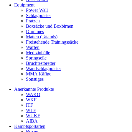
Equipment
Power Wall
Schlagpolster
Pratzen
Boxsäcke und Boxbirnen
Dummies
Matten (Tatamis)
Freistehende Trainingssäcke
Waffen
Medizinbälle
Springseile
Bruchtestbretter
Wandschlagpolster
MMA Käfige
Sonstiges
Anerkannte Produkte
WAKO
WKF
ITF
WTF
WUKF
AIBA
Kampfsportarten
Boxen