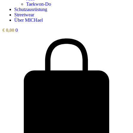
Taekwon-Do
Schutzausrüstung
Streetwear
Über MICHael
€
0,00
0