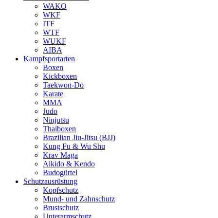
WAKO
WKF
ITF
WTF
WUKF
AIBA
Kampfsportarten
Boxen
Kickboxen
Taekwon-Do
Karate
MMA
Judo
Ninjutsu
Thaiboxen
Brazilian Jiu-Jitsu (BJJ)
Kung Fu & Wu Shu
Krav Maga
Aikido & Kendo
Budogürtel
Schutzausrüstung
Kopfschutz
Mund- und Zahnschutz
Brustschutz
Unterarmschutz