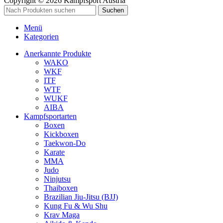
Copyright © 2026 Kampfsport Austria
Suchen
Menü
Kategorien
Anerkannte Produkte
WAKO
WKF
ITF
WTF
WUKF
AIBA
Kampfsportarten
Boxen
Kickboxen
Taekwon-Do
Karate
MMA
Judo
Ninjutsu
Thaiboxen
Brazilian Jiu-Jitsu (BJJ)
Kung Fu & Wu Shu
Krav Maga