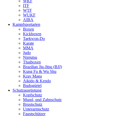
WKF
ITF
WTF
WUKF
AIBA
Kampfsportarten
Boxen
Kickboxen
Taekwon-Do
Karate
MMA
Judo
Ninjutsu
Thaiboxen
Brazilian Jiu-Jitsu (BJJ)
Kung Fu & Wu Shu
Krav Maga
Aikido & Kendo
Budogürtel
Schutzausrüstung
Kopfschutz
Mund- und Zahnschutz
Brustschutz
Unterarmschutz
Faustschützer