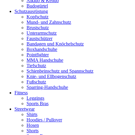
Aikido & Kendo
Budogürtel
Schutzausrüstung
Kopfschutz
Mund- und Zahnschutz
Brustschutz
Unterarmschutz
Faustschützer
Bandagen und Knöchelschutz
Boxhandschuhe
Pointfighter
MMA Handschuhe
Tiefschutz
Schienbeinschutz und Spannschutz
Knie- und Ellbogenschutz
Fußschutz
Sparring-Handschuhe
Fitness
Leggings
Sports Bras
Streetwear
Shirts
Hoodies / Pullover
Hosen
Shorts