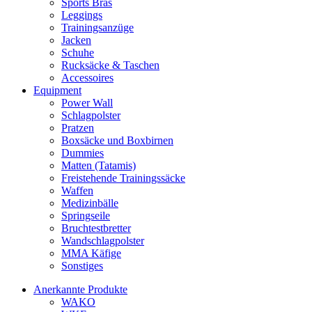
Sports Bras
Leggings
Trainingsanzüge
Jacken
Schuhe
Rucksäcke & Taschen
Accessoires
Equipment
Power Wall
Schlagpolster
Pratzen
Boxsäcke und Boxbirnen
Dummies
Matten (Tatamis)
Freistehende Trainingssäcke
Waffen
Medizinbälle
Springseile
Bruchtestbretter
Wandschlagpolster
MMA Käfige
Sonstiges
Anerkannte Produkte
WAKO