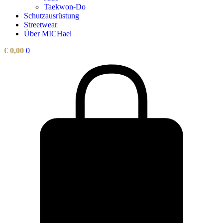
Taekwon-Do
Schutzausrüstung
Streetwear
Über MICHael
€
0,00
0