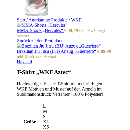
Start
/
Anerkannte Produkte
/
WKF
MMA-Shorts „Hercules“
€
49,49
inkl. MwSt. zzgl
Versand
Zurück zu den Produkten
Brazilian Jiu Jitsu (BJJ) Anzug „Guerriero“
€
89,99
inkl. MwSt. zzgl Versand
Hayashi
T-Shirt „WKF Aztec“
Hochwertiges Elastic T-Shirt mit mehrfarbigen
WKF Motiven und Muster auf den Ärmeln im
Sublimationsdruck-Verfahren, 100% Polyester!
L
M
S
Größe
XL
XS